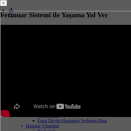
×
×
Fermuar Sistemi ile Yaşama Yol Ver
ORDU İL SAĞLIK MÜDÜRLÜĞÜ
FATSA DEVLET HASTANESİ
Kurumsal
Hastanemiz
Tarihçemiz
Foto Galeri
Fatsa Devlet Hastanesi Yerleşim Planı
Hastane Yönetimi