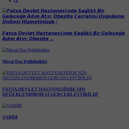
𝙁𝙖𝙩𝙨𝙖 𝘿𝙚𝙫𝙡𝙚𝙩 𝙃𝙖𝙨𝙩𝙖𝙣𝙚𝙨𝙞'𝙣𝙙𝙚 𝙎𝙖𝙜̆𝙡ı𝙠𝙡ı 𝘽𝙞𝙧 𝙂𝙚𝙡𝙚𝙘𝙚𝙜̆𝙚
𝘼𝙙ı𝙢 𝘼𝙩ı𝙣: 𝙊𝙗𝙚𝙯𝙞𝙩𝙚 ...
Mesai Dışı Poliklinikler
FATSA DEVLET HASTANESİNDE SDS
DEĞERLENDİRMESİ GERÇEKLEŞTİRİLDİ
SABİM