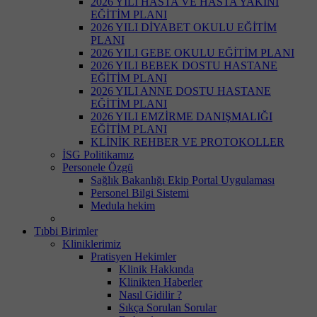
2026 YILI HASTA VE HASTA YAKINI
EĞİTİM PLANI
2026 YILI DİYABET OKULU EĞİTİM
PLANI
2026 YILI GEBE OKULU EĞİTİM PLANI
2026 YILI BEBEK DOSTU HASTANE
EĞİTİM PLANI
2026 YILI ANNE DOSTU HASTANE
EĞİTİM PLANI
2026 YILI EMZİRME DANIŞMALIĞI
EĞİTİM PLANI
KLİNİK REHBER VE PROTOKOLLER
İSG Politikamız
Personele Özgü
Sağlık Bakanlığı Ekip Portal Uygulaması
Personel Bilgi Sistemi
Medula hekim
Tıbbi Birimler
Kliniklerimiz
Pratisyen Hekimler
Klinik Hakkında
Klinikten Haberler
Nasıl Gidilir ?
Sıkça Sorulan Sorular