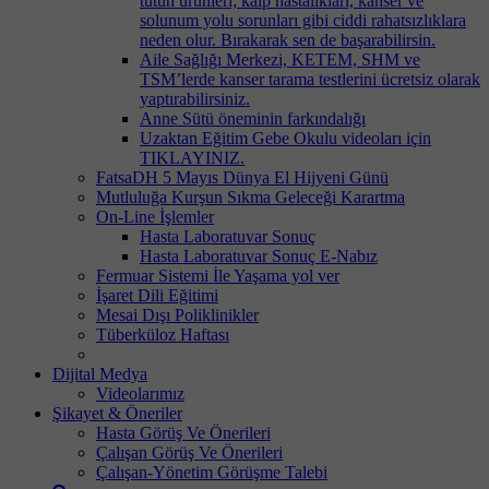
tütün ürünleri; kalp hastalıkları, kanser ve
solunum yolu sorunları gibi ciddi rahatsızlıklara
neden olur. Bırakarak sen de başarabilirsin.
Aile Sağlığı Merkezi, KETEM, SHM ve
TSM’lerde kanser tarama testlerini ücretsiz olarak
yaptırabilirsiniz.
Anne Sütü öneminin farkındalığı
Uzaktan Eğitim Gebe Okulu videoları için
TIKLAYINIZ.
FatsaDH 5 Mayıs Dünya El Hijyeni Günü
Mutluluğa Kurşun Sıkma Geleceği Karartma
On-Line İşlemler
Hasta Laboratuvar Sonuç
Hasta Laboratuvar Sonuç E-Nabız
Fermuar Sistemi İle Yaşama yol ver
İşaret Dili Eğitimi
Mesai Dışı Poliklinikler
Tüberküloz Haftası
Dijital Medya
Videolarımız
Şikayet & Öneriler
Hasta Görüş Ve Önerileri
Çalışan Görüş Ve Önerileri
Çalışan-Yönetim Görüşme Talebi