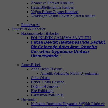
Ziyaret ve Refakat Kuralları
Hasta Bilgilendirme Rehberi
Yoğun Bakım Ziyaret Kuralları
Yenidoğan Yoğun Bakım Ziyaret Kuralları
Randevu Al
Duyurular & Haberler
Hastanemizden Haberler
POLİKLİNİK ÇALIŞMA SAATLERİ
𝙁𝙖𝙩𝙨𝙖 𝘿𝙚𝙫𝙡𝙚𝙩 𝙃𝙖𝙨𝙩𝙖𝙣𝙚𝙨𝙞'𝙣𝙙𝙚 𝙎𝙖𝙜̆𝙡ı𝙠𝙡ı
𝘽𝙞𝙧 𝙂𝙚𝙡𝙚𝙘𝙚𝙜̆𝙚 𝘼𝙙ı𝙢 𝘼𝙩ı𝙣: 𝙊𝙗𝙚𝙯𝙞𝙩𝙚
𝘾𝙚𝙧𝙧𝙖𝙝𝙞𝙨𝙞 𝙐𝙮𝙜𝙪𝙡𝙖𝙢𝙖 𝙐̈𝙣𝙞𝙩𝙚𝙨𝙞
𝙃𝙞𝙯𝙢𝙚𝙩𝙞𝙣𝙞𝙯𝙙𝙚 !
Anne-Bebek
Anne Dostu Hastane
Annelik Yolculuğu Mobil Uygulaması
Gebe Okulu
Bebek Dostu Hastane
Doğum Hizmetleri
Ebe Polikinliği
Laktasyon Polikliniği
Duyurular
Nefesiniz Dumansız Hayatınız Sağlıklı Tütün ve