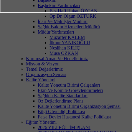
Başhekim
Başhekim Yardımcıları
Ecz.Hafi Hakan ÖZCAN
Op Dr. Olgun ÖZTÜRK
İdari Ve Mali İşler Müdürü
Sağlık Bakım Hizmetleri Müdürü
Müdür Yardımcıları
Muzaffer KALEM
İlknur YANIKOĞLU
Neslihan KILIÇ
Musa ÖZKAN
Kurumsal Amac Ve Hedeflerimiz
Misyon & Vizyon
Temel Değerlerimiz
Organizasyon Şeması
Kalite Yönetimi
Kalite Yönetim Birimi Çalışanları
Ekip Ve Komite Görevlendirmeleri
Sağlıkta Kalite Standartları
Öz Değerlendirme Planı
Kalite Yönetim Birimi Organizasyon Şeması
Bilgi Güvenliği Politikası
Fatsa Devlet Hastanesi Kalite Politikası
Eğitim Yönetimi
2026 YILI EĞİTİM PLANI