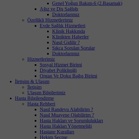
Genel Yoğun Bakım-6 (2.Basamak)
Ağız ve Diş Sağlığı
Doktorlarımız
Özellikli Hizmetlerimiz
Evde Sağlık Hizmetleri
Klinik Hakkında
Klinikten Haberler
Nasıl Gidilir ?
Sıkça Sorulan Sorular
Doktorlarımız
Hizmetlerimiz
Sosyal Hizmet Birimi
Diyabet Polikliniği
Organ Ve Doku Bağış Birimi
İletişim & Ulaşım
İletişim
Ulaşım Bilgilerimiz
Hasta Bilgilendirme
Hasta Rehberi
Nasıl Randevu Alabilirim ?
Nasıl Muayene Olabilirim ?
Hasta Hakları ve Sorumlulukları
Hasta Hakları Yönetmeliği
Hastane Kuralları
Hekim Seçme