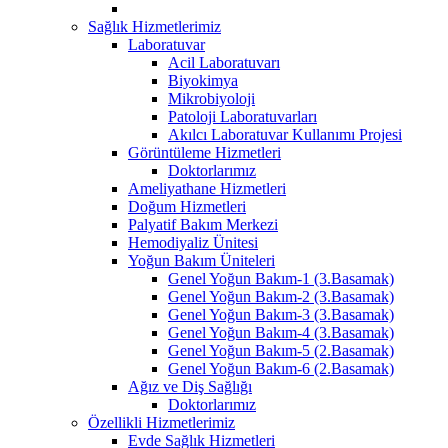
Sağlık Hizmetlerimiz
Laboratuvar
Acil Laboratuvarı
Biyokimya
Mikrobiyoloji
Patoloji Laboratuvarları
Akılcı Laboratuvar Kullanımı Projesi
Görüntüleme Hizmetleri
Doktorlarımız
Ameliyathane Hizmetleri
Doğum Hizmetleri
Palyatif Bakım Merkezi
Hemodiyaliz Ünitesi
Yoğun Bakım Üniteleri
Genel Yoğun Bakım-1 (3.Basamak)
Genel Yoğun Bakım-2 (3.Basamak)
Genel Yoğun Bakım-3 (3.Basamak)
Genel Yoğun Bakım-4 (3.Basamak)
Genel Yoğun Bakım-5 (2.Basamak)
Genel Yoğun Bakım-6 (2.Basamak)
Ağız ve Diş Sağlığı
Doktorlarımız
Özellikli Hizmetlerimiz
Evde Sağlık Hizmetleri