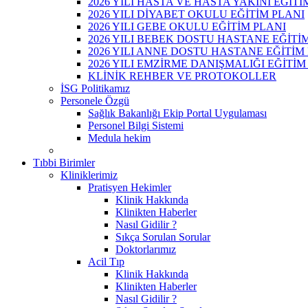
2026 YILI HASTA VE HASTA YAKINI EĞİTİ
2026 YILI DİYABET OKULU EĞİTİM PLANI
2026 YILI GEBE OKULU EĞİTİM PLANI
2026 YILI BEBEK DOSTU HASTANE EĞİTİ
2026 YILI ANNE DOSTU HASTANE EĞİTİM
2026 YILI EMZİRME DANIŞMALIĞI EĞİTİM
KLİNİK REHBER VE PROTOKOLLER
İSG Politikamız
Personele Özgü
Sağlık Bakanlığı Ekip Portal Uygulaması
Personel Bilgi Sistemi
Medula hekim
Tıbbi Birimler
Kliniklerimiz
Pratisyen Hekimler
Klinik Hakkında
Klinikten Haberler
Nasıl Gidilir ?
Sıkça Sorulan Sorular
Doktorlarımız
Acil Tıp
Klinik Hakkında
Klinikten Haberler
Nasıl Gidilir ?