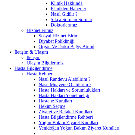
Klinik Hakkında
Klinikten Haberler
Nasıl Gidilir ?
Sıkça Sorulan Sorular
Doktorlarımız
Hizmetlerimiz
Sosyal Hizmet Birimi
Diyabet Polikliniği
Organ Ve Doku Bağış Birimi
İletişim & Ulaşım
İletişim
Ulaşım Bilgilerimiz
Hasta Bilgilendirme
Hasta Rehberi
Nasıl Randevu Alabilirim ?
Nasıl Muayene Olabilirim ?
Hasta Hakları ve Sorumlulukları
Hasta Hakları Yönetmeliği
Hastane Kuralları
Hekim Seçme
Ziyaret ve Refakat Kuralları
Hasta Bilgilendirme Rehberi
Yoğun Bakım Ziyaret Kuralları
Yenidoğan Yoğun Bakım Ziyaret Kuralları