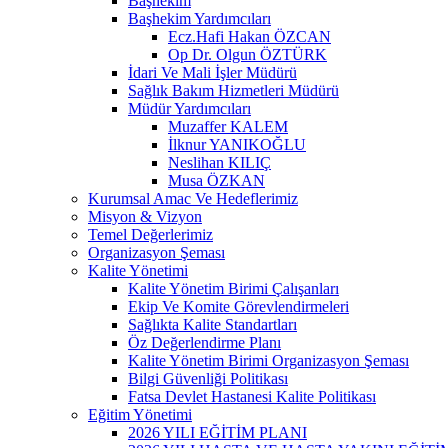
Başhekim
Başhekim Yardımcıları
Ecz.Hafi Hakan ÖZCAN
Op Dr. Olgun ÖZTÜRK
İdari Ve Mali İşler Müdürü
Sağlık Bakım Hizmetleri Müdürü
Müdür Yardımcıları
Muzaffer KALEM
İlknur YANIKOĞLU
Neslihan KILIÇ
Musa ÖZKAN
Kurumsal Amac Ve Hedeflerimiz
Misyon & Vizyon
Temel Değerlerimiz
Organizasyon Şeması
Kalite Yönetimi
Kalite Yönetim Birimi Çalışanları
Ekip Ve Komite Görevlendirmeleri
Sağlıkta Kalite Standartları
Öz Değerlendirme Planı
Kalite Yönetim Birimi Organizasyon Şeması
Bilgi Güvenliği Politikası
Fatsa Devlet Hastanesi Kalite Politikası
Eğitim Yönetimi
2026 YILI EĞİTİM PLANI