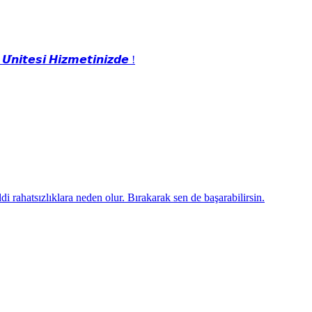
̈𝙣𝙞𝙩𝙚𝙨𝙞 𝙃𝙞𝙯𝙢𝙚𝙩𝙞𝙣𝙞𝙯𝙙𝙚 !
i rahatsızlıklara neden olur. Bırakarak sen de başarabilirsin.