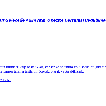
𝘽𝙞𝙧 𝙂𝙚𝙡𝙚𝙘𝙚𝙜̆𝙚 𝘼𝙙ı𝙢 𝘼𝙩ı𝙣: 𝙊𝙗𝙚𝙯𝙞𝙩𝙚 𝘾𝙚𝙧𝙧𝙖𝙝𝙞𝙨𝙞 𝙐𝙮𝙜𝙪𝙡𝙖𝙢𝙖 
n ürünleri; kalp hastalıkları, kanser ve solunum yolu sorunları gibi cidd
ser tarama testlerini ücretsiz olarak yaptırabilirsiniz.
AYINIZ.