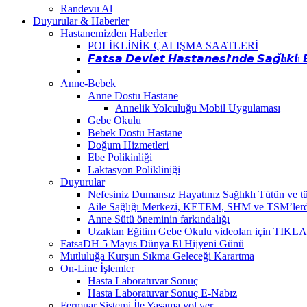
Randevu Al
Duyurular & Haberler
Hastanemizden Haberler
POLİKLİNİK ÇALIŞMA SAATLERİ
𝙁𝙖𝙩𝙨𝙖 𝘿𝙚𝙫𝙡𝙚𝙩 𝙃𝙖𝙨𝙩𝙖𝙣𝙚𝙨𝙞'𝙣𝙙𝙚 𝙎𝙖𝙜̆𝙡ı𝙠𝙡ı 
Anne-Bebek
Anne Dostu Hastane
Annelik Yolculuğu Mobil Uygulaması
Gebe Okulu
Bebek Dostu Hastane
Doğum Hizmetleri
Ebe Polikinliği
Laktasyon Polikliniği
Duyurular
Nefesiniz Dumansız Hayatınız Sağlıklı Tütün ve tütü
Aile Sağlığı Merkezi, KETEM, SHM ve TSM’lerde kan
Anne Sütü öneminin farkındalığı
Uzaktan Eğitim Gebe Okulu videoları için TIKL
FatsaDH 5 Mayıs Dünya El Hijyeni Günü
Mutluluğa Kurşun Sıkma Geleceği Karartma
On-Line İşlemler
Hasta Laboratuvar Sonuç
Hasta Laboratuvar Sonuç E-Nabız
Fermuar Sistemi İle Yaşama yol ver