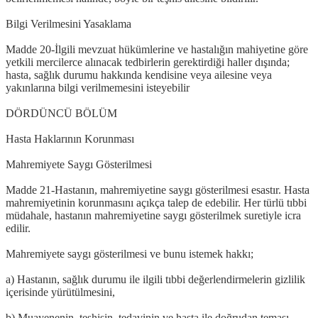
Bilgi Verilmesini Yasaklama
Madde 20-İlgili mevzuat hükümlerine ve hastalığın mahiyetine göre
yetkili mercilerce alınacak tedbirlerin gerektirdiği haller dışında;
hasta, sağlık durumu hakkında kendisine veya ailesine veya
yakınlarına bilgi verilmemesini isteyebilir
DÖRDÜNCÜ BÖLÜM
Hasta Haklarının Korunması
Mahremiyete Saygı Gösterilmesi
Madde 21-Hastanın, mahremiyetine saygı gösterilmesi esastır. Hasta
mahremiyetinin korunmasını açıkça talep de edebilir. Her türlü tıbbi
müdahale, hastanın mahremiyetine saygı gösterilmek suretiyle icra
edilir.
Mahremiyete saygı gösterilmesi ve bunu istemek hakkı;
a) Hastanın, sağlık durumu ile ilgili tıbbi değerlendirmelerin gizlilik
içerisinde yürütülmesini,
b) Muayenenin, teşhisin, tedavinin ve hasta ile doğrudan teması