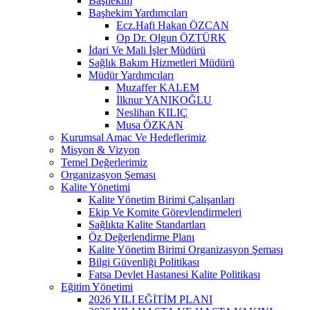
Başhekim
Başhekim Yardımcıları
Ecz.Hafi Hakan ÖZCAN
Op Dr. Olgun ÖZTÜRK
İdari Ve Mali İşler Müdürü
Sağlık Bakım Hizmetleri Müdürü
Müdür Yardımcıları
Muzaffer KALEM
İlknur YANIKOĞLU
Neslihan KILIÇ
Musa ÖZKAN
Kurumsal Amac Ve Hedeflerimiz
Misyon & Vizyon
Temel Değerlerimiz
Organizasyon Şeması
Kalite Yönetimi
Kalite Yönetim Birimi Çalışanları
Ekip Ve Komite Görevlendirmeleri
Sağlıkta Kalite Standartları
Öz Değerlendirme Planı
Kalite Yönetim Birimi Organizasyon Şeması
Bilgi Güvenliği Politikası
Fatsa Devlet Hastanesi Kalite Politikası
Eğitim Yönetimi
2026 YILI EĞİTİM PLANI