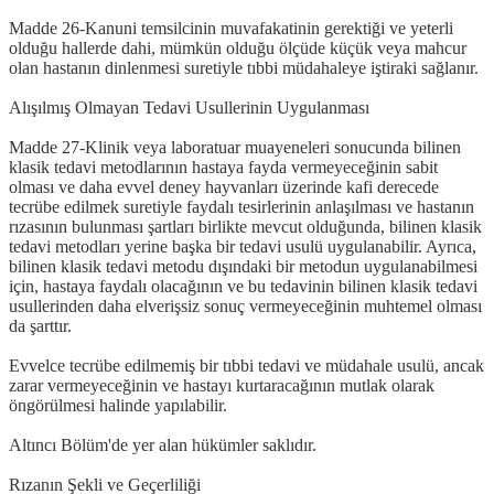
Madde 26-Kanuni temsilcinin muvafakatinin gerektiği ve yeterli
olduğu hallerde dahi, mümkün olduğu ölçüde küçük veya mahcur
olan hastanın dinlenmesi suretiyle tıbbi müdahaleye iştiraki sağlanır.
Alışılmış Olmayan Tedavi Usullerinin Uygulanması
Madde 27-Klinik veya laboratuar muayeneleri sonucunda bilinen
klasik tedavi metodlarının hastaya fayda vermeyeceğinin sabit
olması ve daha evvel deney hayvanları üzerinde kafi derecede
tecrübe edilmek suretiyle faydalı tesirlerinin anlaşılması ve hastanın
rızasının bulunması şartları birlikte mevcut olduğunda, bilinen klasik
tedavi metodları yerine başka bir tedavi usulü uygulanabilir. Ayrıca,
bilinen klasik tedavi metodu dışındaki bir metodun uygulanabilmesi
için, hastaya faydalı olacağının ve bu tedavinin bilinen klasik tedavi
usullerinden daha elverişsiz sonuç vermeyeceğinin muhtemel olması
da şarttır.
Evvelce tecrübe edilmemiş bir tıbbi tedavi ve müdahale usulü, ancak
zarar vermeyeceğinin ve hastayı kurtaracağının mutlak olarak
öngörülmesi halinde yapılabilir.
Altıncı Bölüm'de yer alan hükümler saklıdır.
Rızanın Şekli ve Geçerliliği