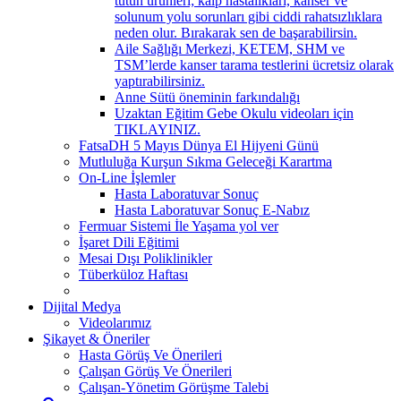
tütün ürünleri; kalp hastalıkları, kanser ve
solunum yolu sorunları gibi ciddi rahatsızlıklara
neden olur. Bırakarak sen de başarabilirsin.
Aile Sağlığı Merkezi, KETEM, SHM ve
TSM’lerde kanser tarama testlerini ücretsiz olarak
yaptırabilirsiniz.
Anne Sütü öneminin farkındalığı
Uzaktan Eğitim Gebe Okulu videoları için
TIKLAYINIZ.
FatsaDH 5 Mayıs Dünya El Hijyeni Günü
Mutluluğa Kurşun Sıkma Geleceği Karartma
On-Line İşlemler
Hasta Laboratuvar Sonuç
Hasta Laboratuvar Sonuç E-Nabız
Fermuar Sistemi İle Yaşama yol ver
İşaret Dili Eğitimi
Mesai Dışı Poliklinikler
Tüberküloz Haftası
Dijital Medya
Videolarımız
Şikayet & Öneriler
Hasta Görüş Ve Önerileri
Çalışan Görüş Ve Önerileri
Çalışan-Yönetim Görüşme Talebi