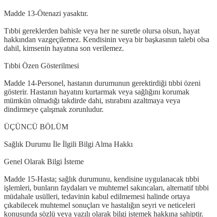
Madde 13-Ötenazi yasaktır.
Tıbbi gereklerden bahisle veya her ne suretle olursa olsun, hayat
hakkından vazgeçilemez. Kendisinin veya bir başkasının talebi olsa
dahil, kimsenin hayatına son verilemez.
Tıbbi Özen Gösterilmesi
Madde 14-Personel, hastanın durumunun gerektirdiği tıbbi özeni
gösterir. Hastanın hayatını kurtarmak veya sağlığını korumak
mümkün olmadığı takdirde dahi, ıstırabını azaltmaya veya
dindirmeye çalışmak zorunludur.
ÜÇÜNCÜ BÖLÜM
Sağlık Durumu İle İlgili Bilgi Alma Hakkı
Genel Olarak Bilgi İsteme
Madde 15-Hasta; sağlık durumunu, kendisine uygulanacak tıbbi
işlemleri, bunların faydaları ve muhtemel sakıncaları, alternatif tıbbi
müdahale usülleri, tedavinin kabul edilmemesi halinde ortaya
çıkabilecek muhtemel sonuçları ve hastalığın seyri ve neticeleri
konusunda sözlü veya yazılı olarak bilgi istemek hakkına sahiptir.