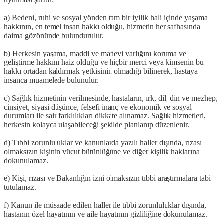
a) Bedeni, ruhi ve sosyal yönden tam bir iyilik hali içinde yaşama
hakkının, en temel insan hakkı olduğu, hizmetin her safhasında
daima gözönünde bulundurulur.
b) Herkesin yaşama, maddi ve manevi varlığını koruma ve
geliştirme hakkını haiz olduğu ve hiçbir merci veya kimsenin bu
hakkı ortadan kaldırmak yetkisinin olmadığı bilinerek, hastaya
insanca muamelede bulunulur.
c) Sağlık hizmetinin verilmesinde, hastaların, ırk, dil, din ve mezhep,
cinsiyet, siyasi düşünce, felsefi inanç ve ekonomik ve sosyal
durumları ile sair farklılıkları dikkate alınamaz. Sağlık hizmetleri,
herkesin kolayca ulaşabileceği şekilde planlanıp düzenlenir.
d) Tıbbi zorunluluklar ve kanunlarda yazılı haller dışında, rızası
olmaksızın kişinin vücut bütünlüğüne ve diğer kişilik haklarına
dokunulamaz.
e) Kişi, rızası ve Bakanlığın izni olmaksızın tıbbi araştırmalara tabi
tutulamaz.
f) Kanun ile müsaade edilen haller ile tıbbi zorunluluklar dışında,
hastanın özel hayatının ve aile hayatının gizliliğine dokunulamaz.