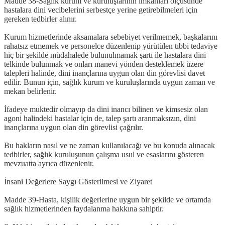
Madde 38-Sağlık kurum ve kuruluşlarının imkanları ölçüsünde
hastalara dini vecibelerini serbestçe yerine getirebilmeleri için
gereken tedbirler alınır.
Kurum hizmetlerinde aksamalara sebebiyet verilmemek, başkalarını
rahatsız etmemek ve personelce düzenlenip yürütülen tıbbi tedaviye
hiç bir şekilde müdahalede bulunulmamak şartı ile hastalara dini
telkinde bulunmak ve onları manevi yönden desteklemek üzere
talepleri halinde, dini inançlarına uygun olan din görevlisi davet
edilir. Bunun için, sağlık kurum ve kuruluşlarında uygun zaman ve
mekan belirlenir.
İfadeye muktedir olmayıp da dini inancı bilinen ve kimsesiz olan
agoni halindeki hastalar için de, talep şartı aranmaksızın, dini
inançlarına uygun olan din görevlisi çağrılır.
Bu hakların nasıl ve ne zaman kullanılacağı ve bu konuda alınacak
tedbirler, sağlık kuruluşunun çalışma usul ve esaslarını gösteren
mevzuatta ayrıca düzenlenir.
İnsani Değerlere Saygı Gösterilmesi ve Ziyaret
Madde 39-Hasta, kişilik değerlerine uygun bir şekilde ve ortamda
sağlık hizmetlerinden faydalanma hakkına sahiptir.