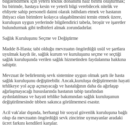
bilgilendirmek için yeterli teknik donanımı haiz birimi oluşturmak;
bu birimde, hastaya kesin ve yeterli bilgi verebilecek nitelik ve
ehliyete sahip personeli daimi olarak istihdam etmek ve hastanın
ihtiyacı olan birimlere kolayca ulaşabilmesini temin etmek üzere,
kuruluşun uygun yerlerinde bilgilendirici tabela, broşür ve işaretler
bulundurmak gibi tedbirleri almak zorundadırlar.
Sağlık Kuruluşunu Seçme ve Değiştirme
Madde 8-Hasta; tabi olduğu mevzuatın öngördüğü usül ve şartlara
uyulmak kaydı ile, sağlık kurum ve kuruluşunu seçme ve seçtiği
sağlık kuruluşunda verilen sağlık hizmetinden faydalanma hakkına
sahiptir.
Mevzuat ile belirlenmiş sevk sistemine uygun olmak şartı ile hasta
sağlık kuruluşunu değiştirebilir. Ancak,kuruluşu değiştirmenin hayati
tehlikeye yol açıp açmayacağı ve hastalığının daha da ağırlaşıp
ağırlaşmayacağı hususlarında hastanın tabip tarafından
aydınlatılması ve hayati tehlike bakımından sağlık kuruluşunun
değiştirilmesinde tıbben sakınca görülmemesi esastır.
Acil vak'alar dışında, herhangi bir sosyal güvenlik kuruluşuna bağlı
olup da mevzuatın öngördüğü sevk zincirine uymayanlar aradaki
ücret farkını kendileri karşılar.