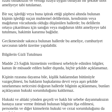
rızası olmaksızın ve verdiği rızaya uygun olmayan bir şekilde tıbbi
ameliyeye tabi tutulamaz.
Bir suç işlediği veya buna iştirak ettiği şüphesi altında bulunan
kişinin işlediği suçun muhtemel delillerinin, kendisinin veya
mağdurun vücudunda olduğu düşünülen hallerde; bu delillerin
ortaya çıkarılması için sanığın veya mağdurun tıbbi ameliyeye tabi
tutulması, hakimin kararına bağlıdır.
Gecikmesinde sakınca bulunan hallerde bu ameliye, cumhuriyet
savcısının talebi üzerine yapılabilir.
Bilgilerin Gizli Tutulması
Madde 23-Sağlık hizmetinin verilmesi sebebiyle edinilen bilgiler,
kanun ile müsaade edilen haller dışında, hiçbir şekilde açıklanamaz.
Kişinin rızasına dayansa bile, kişilik haklarından bütünüyle
vazgeçilmesi, bu hakların başkalarına devri veya aşırı şekilde
sınırlanması neticesini doğuran hallerde bilginin açıklanması, bunları
açıklayanın hukuki sorumluluğunu kaldırmaz.
Hukuki ve ahlaki yönden geçerli ve haklı bir sebebe dayanmaksızın
hastaya zarar verme ihtimali bulunan bilginin ifşa edilmesi,
personelin ve diğer kimselerin hukuki ve cezai sorumluluğunu da