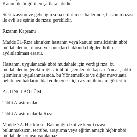
Kanun ile öngörülen şartlara tabidir.
Sterilizasyon ve gebeliğin sona erdirilmesi hallerinde, hastanın rızası
ile evli ise eşinin de rızası gereklidir.
Rızanın Kapsamı
Madde 31-Rıza alınırken hastanın veya kanuni temsilcisinin tıbbi
müdahalenin konusu ve sonuçları hakkında bilgilendirilip
aydınlatılması esastır.
Hastanın, uygulanacak tıbbi müdahale için verdiği rıza, bu
müdahalenin gerektirdiği sair tıbbi işlemleri de kapsar. Ancak, tıbbi
işlemlerin uygulanmasında, bu Yönetmelik'te ve diğer mevzuatta
belirlenen hakların ihlal edilmemesi için azami ihtimam gösterilir.
ALTINCI BÖLÜM
Tıbbi Araştırmalar
Tıbbi Araştırmalarda Rıza
Madde 32- Hiç kimse; Bakanlığın izni ve kendi rızası
bulunmaksızın, tecrübe, araştırma veya eğitim amaçlı hiçbir tıbbi
müdahale konusu yapılamaz.