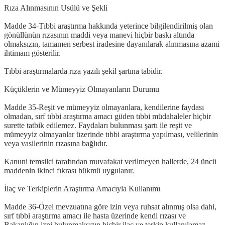
Rıza Alınmasının Usülü ve Şekli
Madde 34-Tıbbi araştırma hakkında yeterince bilgilendirilmiş olan
gönüllünün rızasının maddi veya manevi hiçbir baskı altında
olmaksızın, tamamen serbest iradesine dayanılarak alınmasına azami
ihtimam gösterilir.
Tıbbi araştırmalarda rıza yazılı şekil şartına tabidir.
Küçüklerin ve Mümeyyiz Olmayanların Durumu
Madde 35-Reşit ve mümeyyiz olmayanlara, kendilerine faydası
olmadan, sırf tıbbi araştırma amacı güden tıbbi müdahaleler hiçbir
surette tatbik edilemez. Faydaları bulunması şartı ile reşit ve
mümeyyiz olmayanlar üzerinde tıbbi araştırma yapılması, velilerinin
veya vasilerinin rızasına bağlıdır.
Kanuni temsilci tarafından muvafakat verilmeyen hallerde, 24 üncü
maddenin ikinci fıkrası hükmü uygulanır.
İlaç ve Terkiplerin Araştırma Amacıyla Kullanımı
Madde 36-Özel mevzuatına göre izin veya ruhsat alınmış olsa dahi,
sırf tıbbi araştırma amacı ile hasta üzerinde kendi rızası ve
Bakanlığın izni bulunmaksızın hiçbir ilaç ve terkip kullanılamaz.