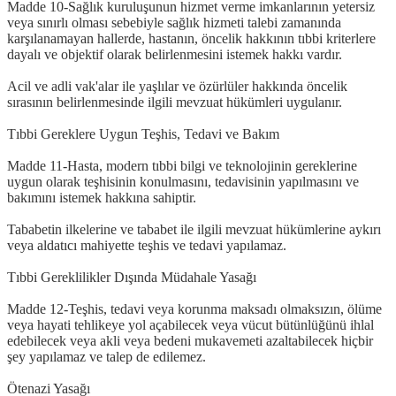
Madde 10-Sağlık kuruluşunun hizmet verme imkanlarının yetersiz
veya sınırlı olması sebebiyle sağlık hizmeti talebi zamanında
karşılanamayan hallerde, hastanın, öncelik hakkının tıbbi kriterlere
dayalı ve objektif olarak belirlenmesini istemek hakkı vardır.
Acil ve adli vak'alar ile yaşlılar ve özürlüler hakkında öncelik
sırasının belirlenmesinde ilgili mevzuat hükümleri uygulanır.
Tıbbi Gereklere Uygun Teşhis, Tedavi ve Bakım
Madde 11-Hasta, modern tıbbi bilgi ve teknolojinin gereklerine
uygun olarak teşhisinin konulmasını, tedavisinin yapılmasını ve
bakımını istemek hakkına sahiptir.
Tababetin ilkelerine ve tababet ile ilgili mevzuat hükümlerine aykırı
veya aldatıcı mahiyette teşhis ve tedavi yapılamaz.
Tıbbi Gereklilikler Dışında Müdahale Yasağı
Madde 12-Teşhis, tedavi veya korunma maksadı olmaksızın, ölüme
veya hayati tehlikeye yol açabilecek veya vücut bütünlüğünü ihlal
edebilecek veya akli veya bedeni mukavemeti azaltabilecek hiçbir
şey yapılamaz ve talep de edilemez.
Ötenazi Yasağı