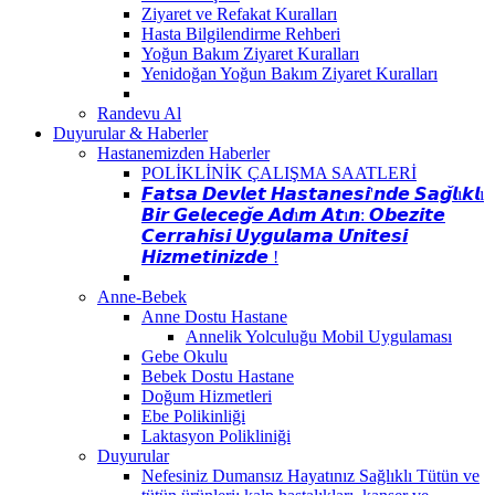
Ziyaret ve Refakat Kuralları
Hasta Bilgilendirme Rehberi
Yoğun Bakım Ziyaret Kuralları
Yenidoğan Yoğun Bakım Ziyaret Kuralları
Randevu Al
Duyurular & Haberler
Hastanemizden Haberler
POLİKLİNİK ÇALIŞMA SAATLERİ
𝙁𝙖𝙩𝙨𝙖 𝘿𝙚𝙫𝙡𝙚𝙩 𝙃𝙖𝙨𝙩𝙖𝙣𝙚𝙨𝙞'𝙣𝙙𝙚 𝙎𝙖𝙜̆𝙡ı𝙠𝙡ı
𝘽𝙞𝙧 𝙂𝙚𝙡𝙚𝙘𝙚𝙜̆𝙚 𝘼𝙙ı𝙢 𝘼𝙩ı𝙣: 𝙊𝙗𝙚𝙯𝙞𝙩𝙚
𝘾𝙚𝙧𝙧𝙖𝙝𝙞𝙨𝙞 𝙐𝙮𝙜𝙪𝙡𝙖𝙢𝙖 𝙐̈𝙣𝙞𝙩𝙚𝙨𝙞
𝙃𝙞𝙯𝙢𝙚𝙩𝙞𝙣𝙞𝙯𝙙𝙚 !
Anne-Bebek
Anne Dostu Hastane
Annelik Yolculuğu Mobil Uygulaması
Gebe Okulu
Bebek Dostu Hastane
Doğum Hizmetleri
Ebe Polikinliği
Laktasyon Polikliniği
Duyurular
Nefesiniz Dumansız Hayatınız Sağlıklı Tütün ve