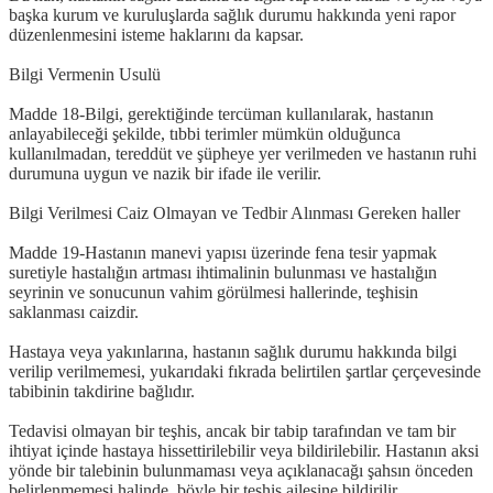
başka kurum ve kuruluşlarda sağlık durumu hakkında yeni rapor
düzenlenmesini isteme haklarını da kapsar.
Bilgi Vermenin Usulü
Madde 18-Bilgi, gerektiğinde tercüman kullanılarak, hastanın
anlayabileceği şekilde, tıbbi terimler mümkün olduğunca
kullanılmadan, tereddüt ve şüpheye yer verilmeden ve hastanın ruhi
durumuna uygun ve nazik bir ifade ile verilir.
Bilgi Verilmesi Caiz Olmayan ve Tedbir Alınması Gereken haller
Madde 19-Hastanın manevi yapısı üzerinde fena tesir yapmak
suretiyle hastalığın artması ihtimalinin bulunması ve hastalığın
seyrinin ve sonucunun vahim görülmesi hallerinde, teşhisin
saklanması caizdir.
Hastaya veya yakınlarına, hastanın sağlık durumu hakkında bilgi
verilip verilmemesi, yukarıdaki fıkrada belirtilen şartlar çerçevesinde
tabibinin takdirine bağlıdır.
Tedavisi olmayan bir teşhis, ancak bir tabip tarafından ve tam bir
ihtiyat içinde hastaya hissettirilebilir veya bildirilebilir. Hastanın aksi
yönde bir talebinin bulunmaması veya açıklanacağı şahsın önceden
belirlenmemesi halinde, böyle bir teşhis ailesine bildirilir.