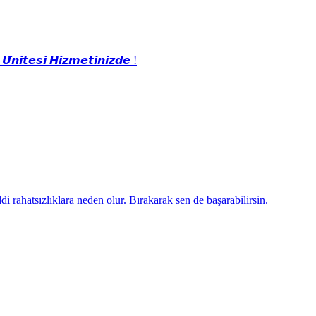
̈𝙣𝙞𝙩𝙚𝙨𝙞 𝙃𝙞𝙯𝙢𝙚𝙩𝙞𝙣𝙞𝙯𝙙𝙚 !
i rahatsızlıklara neden olur. Bırakarak sen de başarabilirsin.