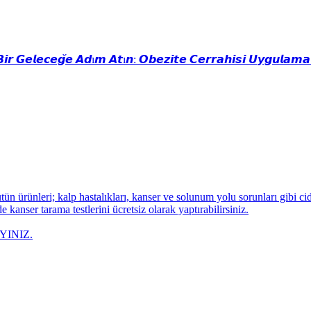
𝘽𝙞𝙧 𝙂𝙚𝙡𝙚𝙘𝙚𝙜̆𝙚 𝘼𝙙ı𝙢 𝘼𝙩ı𝙣: 𝙊𝙗𝙚𝙯𝙞𝙩𝙚 𝘾𝙚𝙧𝙧𝙖𝙝𝙞𝙨𝙞 𝙐𝙮𝙜𝙪𝙡𝙖𝙢𝙖 
n ürünleri; kalp hastalıkları, kanser ve solunum yolu sorunları gibi cidd
ser tarama testlerini ücretsiz olarak yaptırabilirsiniz.
AYINIZ.