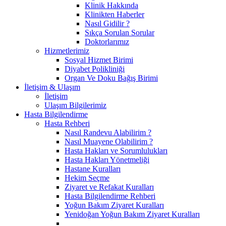
Klinik Hakkında
Klinikten Haberler
Nasıl Gidilir ?
Sıkça Sorulan Sorular
Doktorlarımız
Hizmetlerimiz
Sosyal Hizmet Birimi
Diyabet Polikliniği
Organ Ve Doku Bağış Birimi
İletişim & Ulaşım
İletişim
Ulaşım Bilgilerimiz
Hasta Bilgilendirme
Hasta Rehberi
Nasıl Randevu Alabilirim ?
Nasıl Muayene Olabilirim ?
Hasta Hakları ve Sorumlulukları
Hasta Hakları Yönetmeliği
Hastane Kuralları
Hekim Seçme
Ziyaret ve Refakat Kuralları
Hasta Bilgilendirme Rehberi
Yoğun Bakım Ziyaret Kuralları
Yenidoğan Yoğun Bakım Ziyaret Kuralları