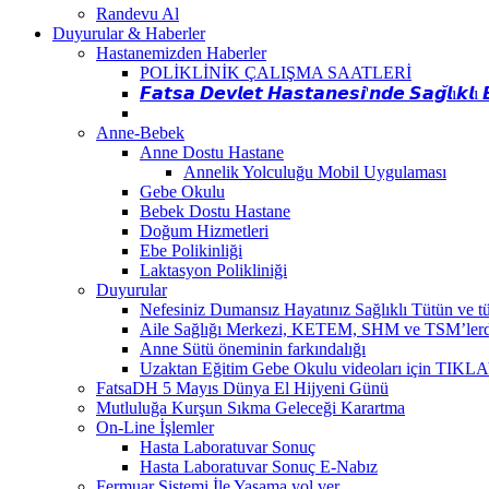
Randevu Al
Duyurular & Haberler
Hastanemizden Haberler
POLİKLİNİK ÇALIŞMA SAATLERİ
𝙁𝙖𝙩𝙨𝙖 𝘿𝙚𝙫𝙡𝙚𝙩 𝙃𝙖𝙨𝙩𝙖𝙣𝙚𝙨𝙞'𝙣𝙙𝙚 𝙎𝙖𝙜̆𝙡ı𝙠𝙡ı 
Anne-Bebek
Anne Dostu Hastane
Annelik Yolculuğu Mobil Uygulaması
Gebe Okulu
Bebek Dostu Hastane
Doğum Hizmetleri
Ebe Polikinliği
Laktasyon Polikliniği
Duyurular
Nefesiniz Dumansız Hayatınız Sağlıklı Tütün ve tütü
Aile Sağlığı Merkezi, KETEM, SHM ve TSM’lerde kan
Anne Sütü öneminin farkındalığı
Uzaktan Eğitim Gebe Okulu videoları için TIKL
FatsaDH 5 Mayıs Dünya El Hijyeni Günü
Mutluluğa Kurşun Sıkma Geleceği Karartma
On-Line İşlemler
Hasta Laboratuvar Sonuç
Hasta Laboratuvar Sonuç E-Nabız
Fermuar Sistemi İle Yaşama yol ver