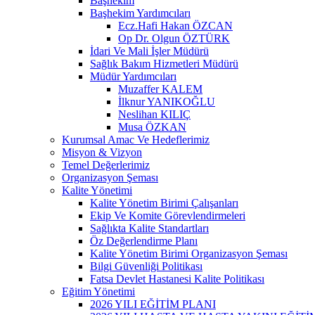
Başhekim
Başhekim Yardımcıları
Ecz.Hafi Hakan ÖZCAN
Op Dr. Olgun ÖZTÜRK
İdari Ve Mali İşler Müdürü
Sağlık Bakım Hizmetleri Müdürü
Müdür Yardımcıları
Muzaffer KALEM
İlknur YANIKOĞLU
Neslihan KILIÇ
Musa ÖZKAN
Kurumsal Amac Ve Hedeflerimiz
Misyon & Vizyon
Temel Değerlerimiz
Organizasyon Şeması
Kalite Yönetimi
Kalite Yönetim Birimi Çalışanları
Ekip Ve Komite Görevlendirmeleri
Sağlıkta Kalite Standartları
Öz Değerlendirme Planı
Kalite Yönetim Birimi Organizasyon Şeması
Bilgi Güvenliği Politikası
Fatsa Devlet Hastanesi Kalite Politikası
Eğitim Yönetimi
2026 YILI EĞİTİM PLANI