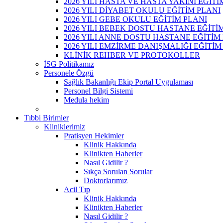
2026 YILI HASTA VE HASTA YAKINI EĞİTİ
2026 YILI DİYABET OKULU EĞİTİM PLANI
2026 YILI GEBE OKULU EĞİTİM PLANI
2026 YILI BEBEK DOSTU HASTANE EĞİTİ
2026 YILI ANNE DOSTU HASTANE EĞİTİM
2026 YILI EMZİRME DANIŞMALIĞI EĞİTİM
KLİNİK REHBER VE PROTOKOLLER
İSG Politikamız
Personele Özgü
Sağlık Bakanlığı Ekip Portal Uygulaması
Personel Bilgi Sistemi
Medula hekim
Tıbbi Birimler
Kliniklerimiz
Pratisyen Hekimler
Klinik Hakkında
Klinikten Haberler
Nasıl Gidilir ?
Sıkça Sorulan Sorular
Doktorlarımız
Acil Tıp
Klinik Hakkında
Klinikten Haberler
Nasıl Gidilir ?