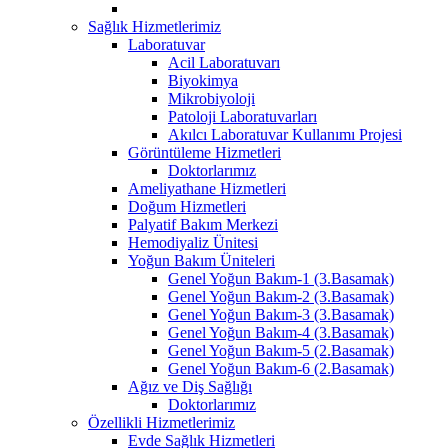
Sağlık Hizmetlerimiz
Laboratuvar
Acil Laboratuvarı
Biyokimya
Mikrobiyoloji
Patoloji Laboratuvarları
Akılcı Laboratuvar Kullanımı Projesi
Görüntüleme Hizmetleri
Doktorlarımız
Ameliyathane Hizmetleri
Doğum Hizmetleri
Palyatif Bakım Merkezi
Hemodiyaliz Ünitesi
Yoğun Bakım Üniteleri
Genel Yoğun Bakım-1 (3.Basamak)
Genel Yoğun Bakım-2 (3.Basamak)
Genel Yoğun Bakım-3 (3.Basamak)
Genel Yoğun Bakım-4 (3.Basamak)
Genel Yoğun Bakım-5 (2.Basamak)
Genel Yoğun Bakım-6 (2.Basamak)
Ağız ve Diş Sağlığı
Doktorlarımız
Özellikli Hizmetlerimiz
Evde Sağlık Hizmetleri