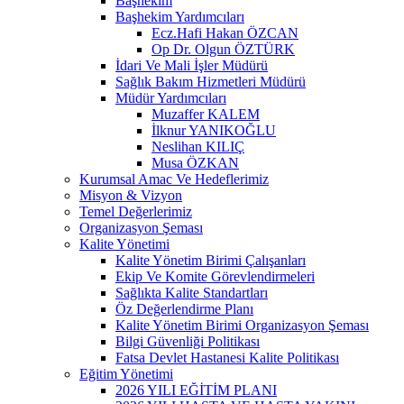
Başhekim
Başhekim Yardımcıları
Ecz.Hafi Hakan ÖZCAN
Op Dr. Olgun ÖZTÜRK
İdari Ve Mali İşler Müdürü
Sağlık Bakım Hizmetleri Müdürü
Müdür Yardımcıları
Muzaffer KALEM
İlknur YANIKOĞLU
Neslihan KILIÇ
Musa ÖZKAN
Kurumsal Amac Ve Hedeflerimiz
Misyon & Vizyon
Temel Değerlerimiz
Organizasyon Şeması
Kalite Yönetimi
Kalite Yönetim Birimi Çalışanları
Ekip Ve Komite Görevlendirmeleri
Sağlıkta Kalite Standartları
Öz Değerlendirme Planı
Kalite Yönetim Birimi Organizasyon Şeması
Bilgi Güvenliği Politikası
Fatsa Devlet Hastanesi Kalite Politikası
Eğitim Yönetimi
2026 YILI EĞİTİM PLANI