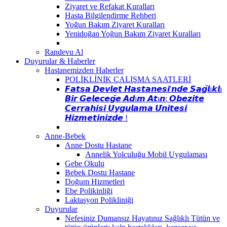
Ziyaret ve Refakat Kuralları
Hasta Bilgilendirme Rehberi
Yoğun Bakım Ziyaret Kuralları
Yenidoğan Yoğun Bakım Ziyaret Kuralları
Randevu Al
Duyurular & Haberler
Hastanemizden Haberler
POLİKLİNİK ÇALIŞMA SAATLERİ
𝙁𝙖𝙩𝙨𝙖 𝘿𝙚𝙫𝙡𝙚𝙩 𝙃𝙖𝙨𝙩𝙖𝙣𝙚𝙨𝙞'𝙣𝙙𝙚 𝙎𝙖𝙜̆𝙡ı𝙠𝙡ı
𝘽𝙞𝙧 𝙂𝙚𝙡𝙚𝙘𝙚𝙜̆𝙚 𝘼𝙙ı𝙢 𝘼𝙩ı𝙣: 𝙊𝙗𝙚𝙯𝙞𝙩𝙚
𝘾𝙚𝙧𝙧𝙖𝙝𝙞𝙨𝙞 𝙐𝙮𝙜𝙪𝙡𝙖𝙢𝙖 𝙐̈𝙣𝙞𝙩𝙚𝙨𝙞
𝙃𝙞𝙯𝙢𝙚𝙩𝙞𝙣𝙞𝙯𝙙𝙚 !
Anne-Bebek
Anne Dostu Hastane
Annelik Yolculuğu Mobil Uygulaması
Gebe Okulu
Bebek Dostu Hastane
Doğum Hizmetleri
Ebe Polikinliği
Laktasyon Polikliniği
Duyurular
Nefesiniz Dumansız Hayatınız Sağlıklı Tütün ve