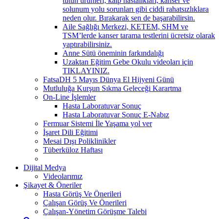
tütün ürünleri; kalp hastalıkları, kanser ve
solunum yolu sorunları gibi ciddi rahatsızlıklara
neden olur. Bırakarak sen de başarabilirsin.
Aile Sağlığı Merkezi, KETEM, SHM ve
TSM’lerde kanser tarama testlerini ücretsiz olarak
yaptırabilirsiniz.
Anne Sütü öneminin farkındalığı
Uzaktan Eğitim Gebe Okulu videoları için
TIKLAYINIZ.
FatsaDH 5 Mayıs Dünya El Hijyeni Günü
Mutluluğa Kurşun Sıkma Geleceği Karartma
On-Line İşlemler
Hasta Laboratuvar Sonuç
Hasta Laboratuvar Sonuç E-Nabız
Fermuar Sistemi İle Yaşama yol ver
İşaret Dili Eğitimi
Mesai Dışı Poliklinikler
Tüberküloz Haftası
Dijital Medya
Videolarımız
Şikayet & Öneriler
Hasta Görüş Ve Önerileri
Çalışan Görüş Ve Önerileri
Çalışan-Yönetim Görüşme Talebi