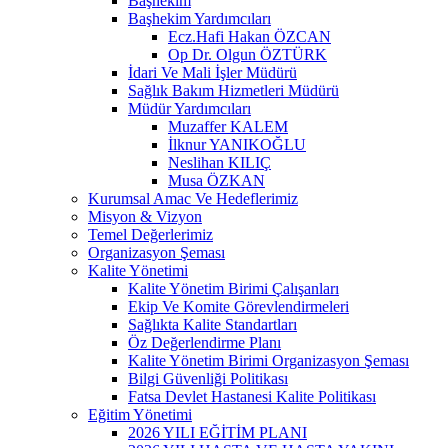
Başhekim
Başhekim Yardımcıları
Ecz.Hafi Hakan ÖZCAN
Op Dr. Olgun ÖZTÜRK
İdari Ve Mali İşler Müdürü
Sağlık Bakım Hizmetleri Müdürü
Müdür Yardımcıları
Muzaffer KALEM
İlknur YANIKOĞLU
Neslihan KILIÇ
Musa ÖZKAN
Kurumsal Amac Ve Hedeflerimiz
Misyon & Vizyon
Temel Değerlerimiz
Organizasyon Şeması
Kalite Yönetimi
Kalite Yönetim Birimi Çalışanları
Ekip Ve Komite Görevlendirmeleri
Sağlıkta Kalite Standartları
Öz Değerlendirme Planı
Kalite Yönetim Birimi Organizasyon Şeması
Bilgi Güvenliği Politikası
Fatsa Devlet Hastanesi Kalite Politikası
Eğitim Yönetimi
2026 YILI EĞİTİM PLANI