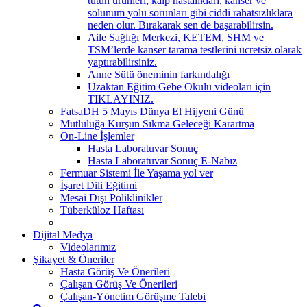
tütün ürünleri; kalp hastalıkları, kanser ve
solunum yolu sorunları gibi ciddi rahatsızlıklara
neden olur. Bırakarak sen de başarabilirsin.
Aile Sağlığı Merkezi, KETEM, SHM ve
TSM’lerde kanser tarama testlerini ücretsiz olarak
yaptırabilirsiniz.
Anne Sütü öneminin farkındalığı
Uzaktan Eğitim Gebe Okulu videoları için
TIKLAYINIZ.
FatsaDH 5 Mayıs Dünya El Hijyeni Günü
Mutluluğa Kurşun Sıkma Geleceği Karartma
On-Line İşlemler
Hasta Laboratuvar Sonuç
Hasta Laboratuvar Sonuç E-Nabız
Fermuar Sistemi İle Yaşama yol ver
İşaret Dili Eğitimi
Mesai Dışı Poliklinikler
Tüberküloz Haftası
Dijital Medya
Videolarımız
Şikayet & Öneriler
Hasta Görüş Ve Önerileri
Çalışan Görüş Ve Önerileri
Çalışan-Yönetim Görüşme Talebi