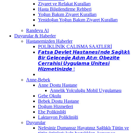
Ziyaret ve Refakat Kuralları
Hasta Bilgilendirme Rehberi
Yoğun Bakım Ziyaret Kuralları
Yenidoğan Yoğun Bakım Ziyaret Kuralları
Randevu Al
Duyurular & Haberler
Hastanemizden Haberler
POLİKLİNİK ÇALIŞMA SAATLERİ
𝙁𝙖𝙩𝙨𝙖 𝘿𝙚𝙫𝙡𝙚𝙩 𝙃𝙖𝙨𝙩𝙖𝙣𝙚𝙨𝙞'𝙣𝙙𝙚 𝙎𝙖𝙜̆𝙡ı𝙠𝙡ı
𝘽𝙞𝙧 𝙂𝙚𝙡𝙚𝙘𝙚𝙜̆𝙚 𝘼𝙙ı𝙢 𝘼𝙩ı𝙣: 𝙊𝙗𝙚𝙯𝙞𝙩𝙚
𝘾𝙚𝙧𝙧𝙖𝙝𝙞𝙨𝙞 𝙐𝙮𝙜𝙪𝙡𝙖𝙢𝙖 𝙐̈𝙣𝙞𝙩𝙚𝙨𝙞
𝙃𝙞𝙯𝙢𝙚𝙩𝙞𝙣𝙞𝙯𝙙𝙚 !
Anne-Bebek
Anne Dostu Hastane
Annelik Yolculuğu Mobil Uygulaması
Gebe Okulu
Bebek Dostu Hastane
Doğum Hizmetleri
Ebe Polikinliği
Laktasyon Polikliniği
Duyurular
Nefesiniz Dumansız Hayatınız Sağlıklı Tütün ve