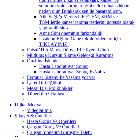
tütün ürünleri; kalp hastalıkları, kanser ve
solunum yolu sorunları gibi ciddi rahatsızlıklara
neden olur. Bırakarak sen de başarabilirsin.
Aile Sağlığı Merkezi, KETEM, SHM ve
TSM’lerde kanser tarama testlerini ücretsiz olarak
yaptırabilirsiniz.
Anne Sütü öneminin farkındalığı
Uzaktan Eğitim Gebe Okulu videoları için
TIKLAYINIZ.
FatsaDH 5 Mayıs Dünya El Hijyeni Günü
Mutluluğa Kurşun Sıkma Geleceği Karartma
On-Line İşlemler
Hasta Laboratuvar Sonuç
Hasta Laboratuvar Sonuç E-Nabız
Fermuar Sistemi İle Yaşama yol ver
İşaret Dili Eğitimi
Mesai Dışı Poliklinikler
Tüberküloz Haftası
Dijital Medya
Videolarımız
Şikayet & Öneriler
Hasta Görüş Ve Önerileri
Çalışan Görüş Ve Önerileri
Çalışan-Yönetim Görüşme Talebi