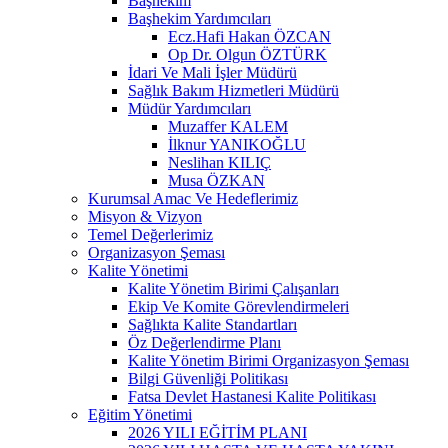
Başhekim
Başhekim Yardımcıları
Ecz.Hafi Hakan ÖZCAN
Op Dr. Olgun ÖZTÜRK
İdari Ve Mali İşler Müdürü
Sağlık Bakım Hizmetleri Müdürü
Müdür Yardımcıları
Muzaffer KALEM
İlknur YANIKOĞLU
Neslihan KILIÇ
Musa ÖZKAN
Kurumsal Amac Ve Hedeflerimiz
Misyon & Vizyon
Temel Değerlerimiz
Organizasyon Şeması
Kalite Yönetimi
Kalite Yönetim Birimi Çalışanları
Ekip Ve Komite Görevlendirmeleri
Sağlıkta Kalite Standartları
Öz Değerlendirme Planı
Kalite Yönetim Birimi Organizasyon Şeması
Bilgi Güvenliği Politikası
Fatsa Devlet Hastanesi Kalite Politikası
Eğitim Yönetimi
2026 YILI EĞİTİM PLANI