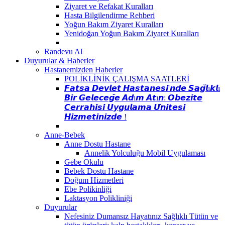
Ziyaret ve Refakat Kuralları
Hasta Bilgilendirme Rehberi
Yoğun Bakım Ziyaret Kuralları
Yenidoğan Yoğun Bakım Ziyaret Kuralları
Randevu Al
Duyurular & Haberler
Hastanemizden Haberler
POLİKLİNİK ÇALIŞMA SAATLERİ
𝙁𝙖𝙩𝙨𝙖 𝘿𝙚𝙫𝙡𝙚𝙩 𝙃𝙖𝙨𝙩𝙖𝙣𝙚𝙨𝙞'𝙣𝙙𝙚 𝙎𝙖𝙜̆𝙡ı𝙠𝙡ı
𝘽𝙞𝙧 𝙂𝙚𝙡𝙚𝙘𝙚𝙜̆𝙚 𝘼𝙙ı𝙢 𝘼𝙩ı𝙣: 𝙊𝙗𝙚𝙯𝙞𝙩𝙚
𝘾𝙚𝙧𝙧𝙖𝙝𝙞𝙨𝙞 𝙐𝙮𝙜𝙪𝙡𝙖𝙢𝙖 𝙐̈𝙣𝙞𝙩𝙚𝙨𝙞
𝙃𝙞𝙯𝙢𝙚𝙩𝙞𝙣𝙞𝙯𝙙𝙚 !
Anne-Bebek
Anne Dostu Hastane
Annelik Yolculuğu Mobil Uygulaması
Gebe Okulu
Bebek Dostu Hastane
Doğum Hizmetleri
Ebe Polikinliği
Laktasyon Polikliniği
Duyurular
Nefesiniz Dumansız Hayatınız Sağlıklı Tütün ve