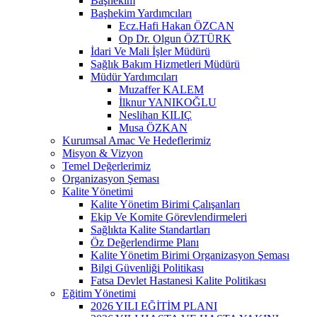
Başhekim
Başhekim Yardımcıları
Ecz.Hafi Hakan ÖZCAN
Op Dr. Olgun ÖZTÜRK
İdari Ve Mali İşler Müdürü
Sağlık Bakım Hizmetleri Müdürü
Müdür Yardımcıları
Muzaffer KALEM
İlknur YANIKOĞLU
Neslihan KILIÇ
Musa ÖZKAN
Kurumsal Amac Ve Hedeflerimiz
Misyon & Vizyon
Temel Değerlerimiz
Organizasyon Şeması
Kalite Yönetimi
Kalite Yönetim Birimi Çalışanları
Ekip Ve Komite Görevlendirmeleri
Sağlıkta Kalite Standartları
Öz Değerlendirme Planı
Kalite Yönetim Birimi Organizasyon Şeması
Bilgi Güvenliği Politikası
Fatsa Devlet Hastanesi Kalite Politikası
Eğitim Yönetimi
2026 YILI EĞİTİM PLANI