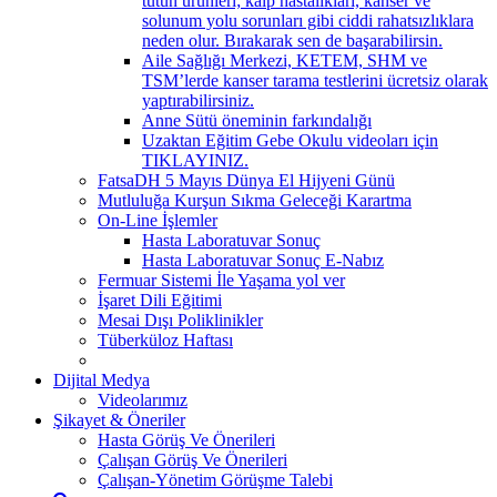
tütün ürünleri; kalp hastalıkları, kanser ve
solunum yolu sorunları gibi ciddi rahatsızlıklara
neden olur. Bırakarak sen de başarabilirsin.
Aile Sağlığı Merkezi, KETEM, SHM ve
TSM’lerde kanser tarama testlerini ücretsiz olarak
yaptırabilirsiniz.
Anne Sütü öneminin farkındalığı
Uzaktan Eğitim Gebe Okulu videoları için
TIKLAYINIZ.
FatsaDH 5 Mayıs Dünya El Hijyeni Günü
Mutluluğa Kurşun Sıkma Geleceği Karartma
On-Line İşlemler
Hasta Laboratuvar Sonuç
Hasta Laboratuvar Sonuç E-Nabız
Fermuar Sistemi İle Yaşama yol ver
İşaret Dili Eğitimi
Mesai Dışı Poliklinikler
Tüberküloz Haftası
Dijital Medya
Videolarımız
Şikayet & Öneriler
Hasta Görüş Ve Önerileri
Çalışan Görüş Ve Önerileri
Çalışan-Yönetim Görüşme Talebi