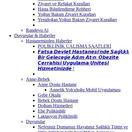
Ziyaret ve Refakat Kuralları
Hasta Bilgilendirme Rehberi
Yoğun Bakım Ziyaret Kuralları
Yenidoğan Yoğun Bakım Ziyaret Kuralları
Randevu Al
Duyurular & Haberler
Hastanemizden Haberler
POLİKLİNİK ÇALIŞMA SAATLERİ
𝙁𝙖𝙩𝙨𝙖 𝘿𝙚𝙫𝙡𝙚𝙩 𝙃𝙖𝙨𝙩𝙖𝙣𝙚𝙨𝙞'𝙣𝙙𝙚 𝙎𝙖𝙜̆𝙡ı𝙠𝙡ı
𝘽𝙞𝙧 𝙂𝙚𝙡𝙚𝙘𝙚𝙜̆𝙚 𝘼𝙙ı𝙢 𝘼𝙩ı𝙣: 𝙊𝙗𝙚𝙯𝙞𝙩𝙚
𝘾𝙚𝙧𝙧𝙖𝙝𝙞𝙨𝙞 𝙐𝙮𝙜𝙪𝙡𝙖𝙢𝙖 𝙐̈𝙣𝙞𝙩𝙚𝙨𝙞
𝙃𝙞𝙯𝙢𝙚𝙩𝙞𝙣𝙞𝙯𝙙𝙚 !
Anne-Bebek
Anne Dostu Hastane
Annelik Yolculuğu Mobil Uygulaması
Gebe Okulu
Bebek Dostu Hastane
Doğum Hizmetleri
Ebe Polikinliği
Laktasyon Polikliniği
Duyurular
Nefesiniz Dumansız Hayatınız Sağlıklı Tütün ve